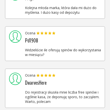
Kolejna młoda marka, która dała mi dużo do
myślenia. I dużo kasy od depozytu
Ocena
Pd1908
Widzieliście ile oferują spinów do wykorzystania
w miesiącu?
Ocena
DwarvesHere
Do rejestracji skusiła mnie liczba free spinów i
ogólnie kasa, że deponuję sporo, to zacząłem.
Warto, polecam