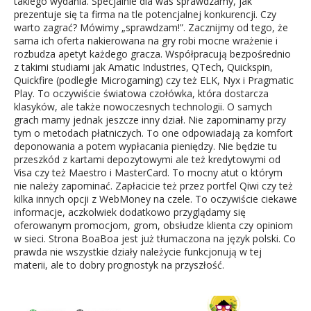
takiego wydania. Specjalnie dla was sprawdzamy, jak
prezentuje się ta firma na tle potencjalnej konkurencji. Czy
warto zagrać? Mówimy „sprawdzam!”. Zacznijmy od tego, że
sama ich oferta nakierowana na gry robi mocne wrażenie i
rozbudza apetyt każdego gracza. Współpracują bezpośrednio
z takimi studiami jak Amatic Industries, QTech, Quickspin,
Quickfire (podległe Microgaming) czy też ELK, Nyx i Pragmatic
Play. To oczywiście światowa czołówka, która dostarcza
klasyków, ale także nowoczesnych technologii. O samych
grach mamy jednak jeszcze inny dział. Nie zapominamy przy
tym o metodach płatniczych. To one odpowiadają za komfort
deponowania a potem wypłacania pieniędzy. Nie będzie tu
przeszkód z kartami depozytowymi ale też kredytowymi od
Visa czy też Maestro i MasterCard. To mocny atut o którym
nie należy zapominać. Zapłacicie też przez portfel Qiwi czy też
kilka innych opcji z WebMoney na czele. To oczywiście ciekawe
informacje, aczkolwiek dodatkowo przyglądamy się
oferowanym promocjom, grom, obsłudze klienta czy opiniom
w sieci. Strona BoaBoa jest już tłumaczona na język polski. Co
prawda nie wszystkie działy należycie funkcjonują w tej
materii, ale to dobry prognostyk na przyszłość.