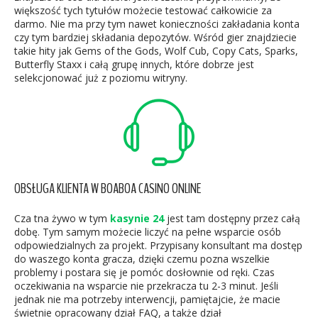
większość tych tytułów możecie testować całkowicie za
darmo. Nie ma przy tym nawet konieczności zakładania konta
czy tym bardziej składania depozytów. Wśród gier znajdziecie
takie hity jak Gems of the Gods, Wolf Cub, Copy Cats, Sparks,
Butterfly Staxx i całą grupę innych, które dobrze jest
selekcjonować już z poziomu witryny.
OBSŁUGA KLIENTA W BOABOA CASINO ONLINE
Cza tna żywo w tym
kasynie 24
jest tam dostępny przez całą
dobę. Tym samym możecie liczyć na pełne wsparcie osób
odpowiedzialnych za projekt. Przypisany konsultant ma dostęp
do waszego konta gracza, dzięki czemu pozna wszelkie
problemy i postara się je pomóc dosłownie od ręki. Czas
oczekiwania na wsparcie nie przekracza tu 2-3 minut. Jeśli
jednak nie ma potrzeby interwencji, pamiętajcie, że macie
świetnie opracowany dział FAQ, a także dział