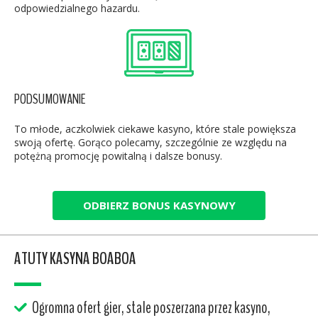
odpowiedzialnego hazardu.
PODSUMOWANIE
To młode, aczkolwiek ciekawe kasyno, które stale powiększa
swoją ofertę. Gorąco polecamy, szczególnie ze względu na
potężną promocję powitalną i dalsze bonusy.
ODBIERZ BONUS KASYNOWY
ATUTY KASYNA BOABOA
Ogromna ofert gier, stale poszerzana przez kasyno,