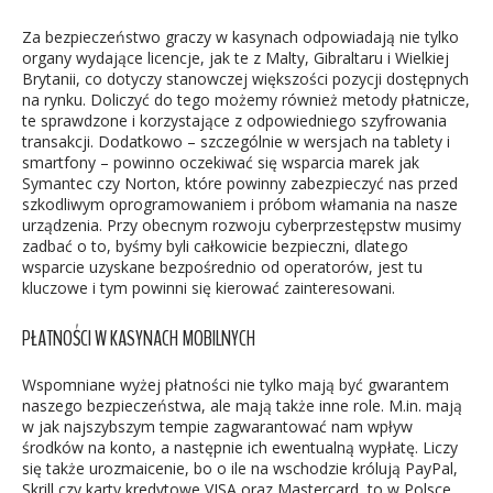
Za bezpieczeństwo graczy w kasynach odpowiadają nie tylko
organy wydające licencje, jak te z Malty, Gibraltaru i Wielkiej
Brytanii, co dotyczy stanowczej większości pozycji dostępnych
na rynku. Doliczyć do tego możemy również metody płatnicze,
te sprawdzone i korzystające z odpowiedniego szyfrowania
transakcji. Dodatkowo – szczególnie w wersjach na tablety i
smartfony – powinno oczekiwać się wsparcia marek jak
Symantec czy Norton, które powinny zabezpieczyć nas przed
szkodliwym oprogramowaniem i próbom włamania na nasze
urządzenia. Przy obecnym rozwoju cyberprzestępstw musimy
zadbać o to, byśmy byli całkowicie bezpieczni, dlatego
wsparcie uzyskane bezpośrednio od operatorów, jest tu
kluczowe i tym powinni się kierować zainteresowani.
PŁATNOŚCI W KASYNACH MOBILNYCH
Wspomniane wyżej płatności nie tylko mają być gwarantem
naszego bezpieczeństwa, ale mają także inne role. M.in. mają
w jak najszybszym tempie zagwarantować nam wpływ
środków na konto, a następnie ich ewentualną wypłatę. Liczy
się także urozmaicenie, bo o ile na wschodzie królują PayPal,
Skrill czy karty kredytowe VISA oraz Mastercard, to w Polsce