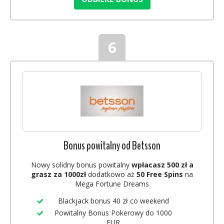
Bonus powitalny od Betsson
Nowy solidny bonus powitalny
wpłacasz 500 zł a
grasz za 1000zł
dodatkowo aż
50 Free Spins
na
Mega Fortune Dreams
Blackjack bonus 40 zł co weekend
Powitalny Bonus Pokerowy do 1000
EUR