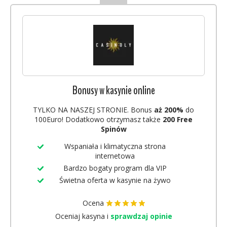
Bonusy w kasynie online
TYLKO NA NASZEJ STRONIE. Bonus
aż 200%
do
100Euro! Dodatkowo otrzymasz także
200
Free
Spinów
Wspaniała i klimatyczna strona
internetowa
Bardzo bogaty program dla VIP
Świetna oferta w kasynie na żywo
Ocena
Oceniaj kasyna i
sprawdzaj opinie