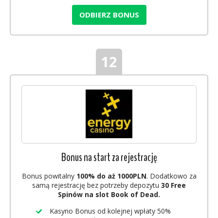
ODBIERZ BONUS
Bonus na start za rejestrację
Bonus
powitalny
100% do aż 1000PLN
. Dodatkowo za
samą rejestrację bez potrzeby depozytu
30 Free
Spinów na slot Book of Dead.
Kasyno Bonus od kolejnej wpłaty 50%