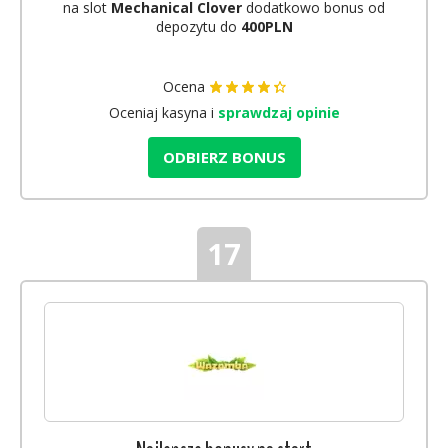
na slot
Mechanical Clover
dodatkowo bonus od
depozytu do
400PLN
Ocena
Oceniaj kasyna i
sprawdzaj opinie
ODBIERZ BONUS