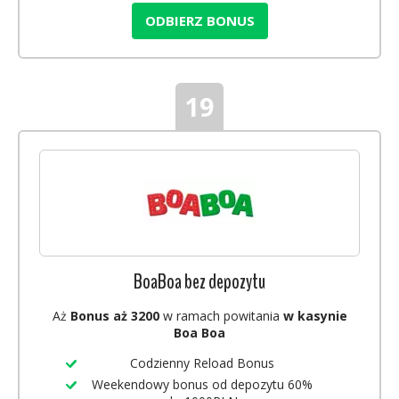
ODBIERZ BONUS
BoaBoa bez depozytu
Aż
Bonus aż 3200
w ramach powitania
w kasynie
Boa Boa
Codzienny Reload Bonus
Weekendowy bonus od depozytu 60%