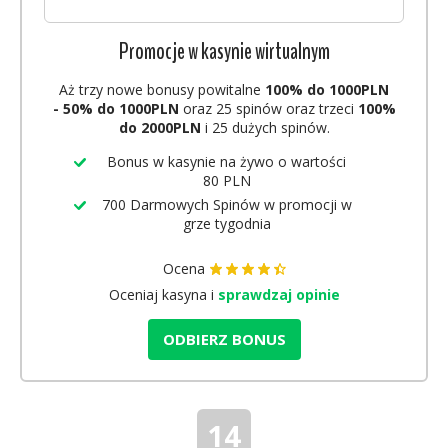
Promocje w kasynie wirtualnym
Aż trzy nowe bonusy powitalne
100% do 1000PLN
-
50% do 1000PLN
oraz 25 spinów oraz trzeci
100%
do 2000PLN
i 25 dużych spinów.
Bonus w kasynie na żywo o wartości
80 PLN
700 Darmowych Spinów w promocji w
grze tygodnia
Ocena
Oceniaj kasyna i
sprawdzaj opinie
ODBIERZ BONUS