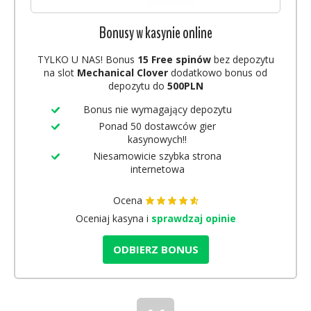
Bonusy w kasynie online
TYLKO U NAS! Bonus
15 Free spinów
bez depozytu
na slot
Mechanical Clover
dodatkowo bonus od
depozytu do
500PLN
Bonus nie wymagający depozytu
Ponad 50 dostawców gier
kasynowych!!
Niesamowicie szybka strona
internetowa
Ocena
Oceniaj kasyna i
sprawdzaj opinie
ODBIERZ BONUS