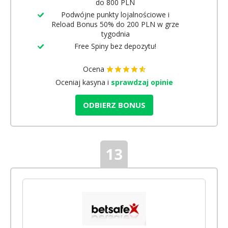
do 800 PLN
Podwójne punkty lojalnościowe i
Reload Bonus 50% do 200 PLN w grze
tygodnia
Free Spiny bez depozytu!
Ocena
Oceniaj kasyna i
sprawdzaj opinie
ODBIERZ BONUS