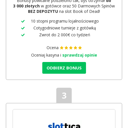
Bonusy powitalne podzielono tak, byś otrzymał
do
3 000 złotych
w gotówce oraz 50 Darmowych Spinów
BEZ DEPOZYTU
na slot Book of Dead!
10 stopni programu lojalnościowego
Cotygodniowe turnieje z gotówką
Zwrot do 2 000€ co tydzień
Ocena
Oceniaj kasyna i
sprawdzaj opinie
ODBIERZ BONUS