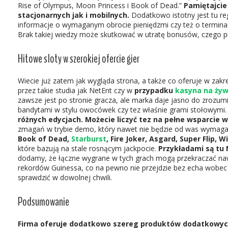
Rise of Olympus, Moon Princess i Book of Dead.”
Pamiętajcie
stacjonarnych jak i mobilnych.
Dodatkowo istotny jest tu re
informacje o wymaganym obrocie pieniędzmi czy też o termina
Brak takiej wiedzy może skutkować w utratę bonusów, czego prze
Hitowe sloty w szerokiej ofercie gier
Wiecie już zatem jak wygląda strona, a także co oferuje w zak
przez takie studia jak NetEnt czy w
przypadku
kasyna na ży
zawsze jest po stronie gracza, ale marka daje jasno do zrozu
bandytami w stylu owocówek czy tez właśnie grami stołowymi
różnych edycjach. Możecie liczyć tez na pełne wsparcie 
zmagań w trybie demo, który nawet nie będzie od was wymagał
Book of Dead,
Starburst
, Fire Joker, Asgard, Super Flip, 
które bazują na stale rosnącym jackpocie.
Przykładami są tu
dodamy, że łączne wygrane w tych grach mogą przekraczać nawet
rekordów Guinessa, co na pewno nie przejdzie bez echa wobec a
sprawdzić w dowolnej chwili.
Podsumowanie
Firma oferuje dodatkowo szereg produktów dodatkowych,