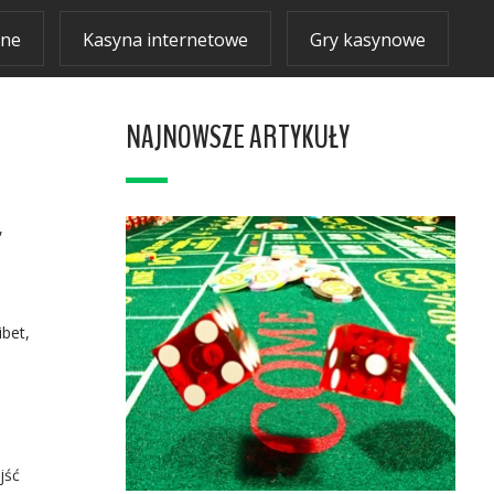
lne
Kasyna internetowe
Gry kasynowe
NAJNOWSZE ARTYKUŁY
,
bet,
jść