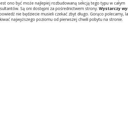
est ono być może najlepiej rozbudowaną sekcją tego typu w całym
sultantów. Są oni dostępni za pośrednictwem strony.
Wystarczy wy
wiedź nie będziecie musieli czekać zbyt długo. Gorąco polecamy, la
kiwać najwyższego poziomu od pierwszej chwili pobytu na stronie.