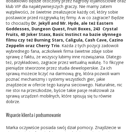
dodatkowo będzie otoczony przez nagrody lojalnościowe oraz
klub VIP dla najaktywniejszych graczy. Nie mamy zatem
wątpliwości, że świetnie zrealizujecie każdy cel, który sobie
postawicie przed rozgrywką tej firmy. A w co zagracie? Będzie
to chociażby
Dr. Jekyll and Mr. Hyde, ale też Eastern
Goddesses, Dungeon Quest, Fruit Boxes, 243 Crystal
Fruits, 40 Joker Staxx, Basic Instinct na bazie słynnego
filmu czy też Burning Stars, Caligula, Cash Cave, Cazino
Zeppelin oraz Cherry Trio
. Każda z tych pozycji zadowoli
wybrednego fana, aczkolwiek firma świetnie zdaje sobie
sprawę z faktu, że wszyscy lubimy inne rozwiązania. Dlatego
też, przykładowo, zagracie przez wirtualną walutę. To fikcyjne
pieniądze stworzone przez studia deweloperskie. Za ich
sprawą możecie liczyć na darmową grę, która pozwoli wam
poznać mechanizmy i systemy wszystkich gier, jakie
znajdziecie w ofercie tego kasyna sieciowego. Naturalnie, nic
nie stoi na przeszkodzie, byście takie pasje realizowali za
sprawą urządzeń mobilnych, które spisują się tu równie
dobrze.
Wsparcie klienta i podsumowanie
Marka oczywiście posiada swój dział pomocy. Znajdziecie w