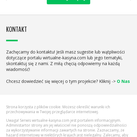
KONTAKT
Zachęcamy do kontaktu! Jeśli masz sugestie lub wątpliwości
dotyczące portalu wirtualne-kasyna.com lub jego tematyki,
skontaktuj się z nami. Z miłą chęcią odpowiemy na każdą
wiadomość!
Chcesz dowiedzieć się więcej o tym projekcie? Kliknij ->
O Nas
Strona korzysta z plików cookie. Możesz określić warunki ich
przechowywania w Twojej przeglądarce internetowej.
Uwaga! Serwis wirtualne-kasyna.com jest portalem informacyjnym.
Administartor strony ani jej właściciel nie ponoszą odpowiedzialności
za wykorzystywanie informacji zawartych na stronie. Zaznaczamy, że
hazard internetowy w niektórych krajach jest nielegalny. Zalecamy, aby