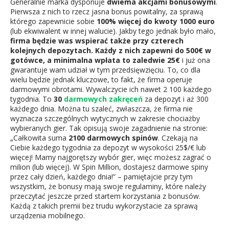
Generalnie marka dysponuje
dwiema akcjami bonusowymi
.
Pierwsza z nich to rzecz jasna bonus powitalny, za sprawą
którego zapewnicie sobie
100% więcej do kwoty 1000 euro
(lub ekwiwalent w innej walucie). Jakby tego jednak było mało,
firma będzie was wspierać także przy czterech
kolejnych depozytach. Każdy z nich zapewni do 500€ w
gotówce, a minimalna wpłata to zaledwie 25€
i już ona
gwarantuje wam udział w tym przedsięwzięciu. To, co dla
wielu będzie jednak kluczowe, to fakt, że firma operuje
darmowymi obrotami. Wywalczycie ich nawet 2 100 każdego
tygodnia. To
30
darmowych zakręceń
za depozyt i aż 300
każdego dnia. Można tu szaleć, zwłaszcza, że firma nie
wyznacza szczególnych wytycznych w zakresie chociażby
wybieranych gier. Tak opisują swoje zagadnienie na stronie:
„Całkowita suma
2100 darmowych spinów
. Czekają na
Ciebie każdego tygodnia za depozyt w wysokości 25$/€ lub
więcej! Mamy najgorętszy wybór gier, więc możesz zagrać o
milion (lub więcej). W Spin Million, dostajesz darmowe spiny
przez cały dzień, każdego dnia!” – pamiętajcie przy tym
wszystkim, że bonusy mają swoje regulaminy, które należy
przeczytać jeszcze przed startem korzystania z bonusów.
Każdą z takich premii bez trudu wykorzystacie za sprawą
urządzenia mobilnego.