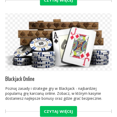
CZYTAJ WIĘCEJ
Blackjack Online
Poznaj zasady i strategie gry w Blackjack - najbardziej
popularną grę karcianą online. Zobacz, w którym kasynie
dostaniesz najlepsze bonusy oraz gdzie grać bezpiecznie.
CZYTAJ WIĘCEJ