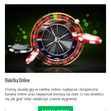
Ruletka Online
Poznaj zasady gry w ruletkę online, najlepsze i bezpieczne
kasyna online oraz najwyższe bonusy na start. U nas dowiesz
się jak grać żeby zwiększyć szanse wygranej!