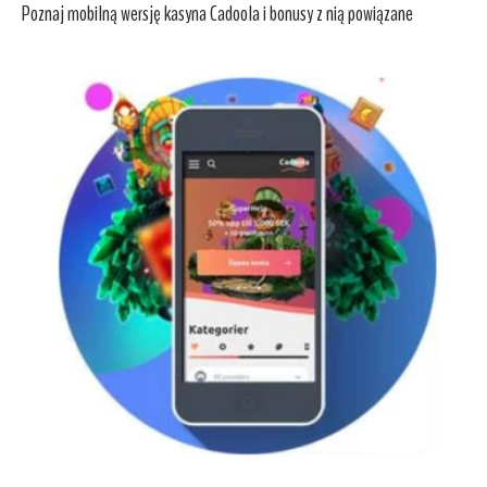
Poznaj mobilną wersję kasyna Cadoola i bonusy z nią powiązane