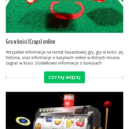
Gra w kości (Craps) online
Wszystkie informacje na temat hazardowej gry, gry w kości. Jej
historia, oraz informacje o kasynach online w których można
zagrać w kości. Dodatkowo informacje o bonusach
CZYTAJ WIĘCEJ