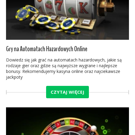
Gry na Automatach Hazardowych Online
Dowiedz się jak grać na automatach hazardowych, jakie są
rodzaje gier oraz gdzie są najwyższe wygrane i najlepsze
bonusy. Rekomendujemy kasyna online oraz najciekawsze
jackpoty
CZYTAJ WIĘCEJ