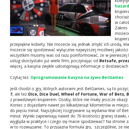
kolejny
hazard
krupier
chociaż
w całoś
Zakres 
możeci
krupier
przepiękne kobiety. Nie możecie się jednak zmylić ich urodą, k
możecie się spodziewać wyłącznie najwyższej możliwej jakości 
wszystkim musimy was od razu poinformować, że w pierwszej ko
usług skorzystało już wiele firm, poczynając od
Betsafe, prze
więcej, a kasyna zwykle udostępniają informacje o dostawcach
Czytaj też:
Oprogramowanie kasyna na żywo BetGames
Jeśli chodzi o gry, których autorami jest BetGames, są to poz
7
, ale też
Dice, Dice Duel, Wheel of Fortune, War of Bets, 
z prawdziwym krupierem. Osoby, które nie miały jeszcze okazji 
Koniec z dojazdami nawet po kilkadziesiąt kilometrów w miejsc
do pięciu minut. Najszybciej rozgrywane są wydania War of Bets
minut. Wyniki zapewniają nawet do 70-krotności granej stawki,
wygląda w praktyce i czego się macie spodziewać? Na stronie
w to rozwiązanie. To przyjazna formuła gry, szczególnie, że 