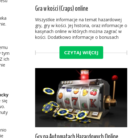
resu
Gra w kości (Craps) online
ywka
Wszystkie informacje na temat hazardowej
ie.
gry, gry w kości. Jej historia, oraz informacje o
kasynach online w których można zagrać w
kości. Dodatkowo informacje o bonusach
zemu
CZYTAJ WIĘCEJ
y tym
Z ich
nie
ucky
 się
wo.
nuty
nio
Gry na Automatach Hazardowych Online
ie