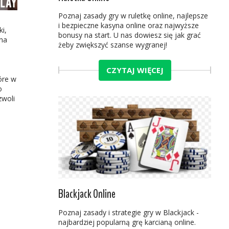
Poznaj zasady gry w ruletkę online, najlepsze
i bezpieczne kasyna online oraz najwyższe
i,
bonusy na start. U nas dowiesz się jak grać
 na
żeby zwiększyć szanse wygranej!
CZYTAJ WIĘCEJ
óre w
o
zwoli
Blackjack Online
Poznaj zasady i strategie gry w Blackjack -
najbardziej popularną grę karcianą online.