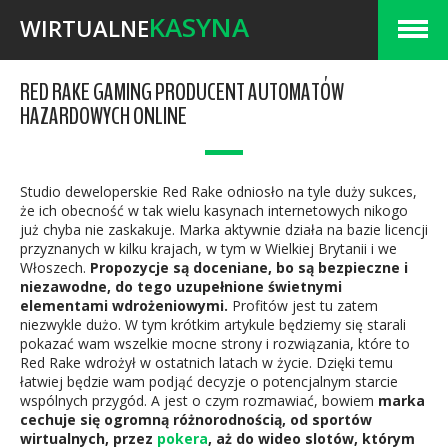
KASYNA
WIRTUALNE
RED RAKE GAMING PRODUCENT AUTOMATÓW
HAZARDOWYCH ONLINE
Studio deweloperskie Red Rake odniosło na tyle duży sukces,
że ich obecność w tak wielu kasynach internetowych nikogo
już chyba nie zaskakuje. Marka aktywnie działa na bazie licencji
przyznanych w kilku krajach, w tym w Wielkiej Brytanii i we
Włoszech.
Propozycje są doceniane, bo są bezpieczne i
niezawodne, do tego uzupełnione świetnymi
elementami wdrożeniowymi.
Profitów jest tu zatem
niezwykle dużo. W tym krótkim artykule będziemy się starali
pokazać wam wszelkie mocne strony i rozwiązania, które to
Red Rake wdrożył w ostatnich latach w życie. Dzięki temu
łatwiej będzie wam podjąć decyzje o potencjalnym starcie
wspólnych przygód. A jest o czym rozmawiać, bowiem
marka
cechuje się ogromną różnorodnością, od sportów
wirtualnych, przez
pokera
, aż do wideo slotów, którym