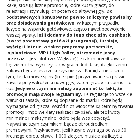
Rake, stosują liczne promocje, które kuszą graczy do
rejestracji i stymulują ich potem do aktywnej gry.
Do
podstawowych bonusów na pewno zaliczymy powitalny
oraz doładowania gotówkowe.
W każdym przypadku
liczycie na wsparcie gotówkowe, często nawet podwojenie
waszej wpłaty. J
eśli dodamy do tego chociażby cashback
(zwrot procentowy gotówki przegranej), turnieje,
wyścigi i loterie, a także programy partnerskie,
lojalnościowe, VIP i High Roller, otrzymacie jasny
przekaz – jest dobrze.
Większość z takich premii zawsze
będzie można wykorzystać w grach Red Rake, dzięki czemu
zabawa będzie jeszcze korzystniejsza. Pamiętajcie także o
tym, że darmowe spiny (free spins) przyznawane są prawie
zawsze przy wdrożeniu nowej gry, zatem gracie za darmo – o
coś.
Jedyne o czym nie należy zapominać to fakt, że
promocje mają swoje regulaminy.
Te regulacje to wszelkie
warunki i zasady, które są dopisane do marki i które będą
wymagane od gracza. Wśród nich widoczne są terminy trwania
promocji i możliwe daty realizacji założeń, ale też kwoty
minimalne i maksymalne, które będą was dotyczyć.
Najważniejszym czynnikiem będzie obrót środkami
premiowymi. Przykładowo, jeśli kasyno wymaga od was 30-
krotnego obrotu stawki 1 000 złotych, musicie się liczyć z