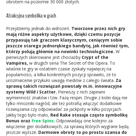
obrotem na poziomie 30 000 złotych.
Atrakcyjna symbolika w grach
Przejdziemy jednak do wdrożeń.
Tworzone przez nich gry
mają różne aspekty użytkowe, dzięki czemu pozycje
przypasują tak graczom klasycznym, ceniącym sobie
jeszcze starego jednorękiego bandytę, jak również tym,
którzy polują głównie na nowinki technologiczne.
W
pierwszych skierowane jest chociażby
Crypt of the
Vampires,
w drugich seria The Secret of the Opera. To
właśnie te gry w ostatnim czasie zyskały najwięcej na
popularności, a kilka konkretnych pozycji sprawiło, że to
urozmaicenie przykuło uwagę mediów z całego świata.
Za
sprawą takich rozwiązań powstały m.in. innowacyjne
systemy Wild i Scatter.
Pierwszy z nich zapewni
wymienność znaków i tzw. Fazę respin. Drugie z kolei dają nie
tylko mnożniki nagród, ale też potrafią włączyć dodatkowe
rozwiązania czy odpowiadać za jackpoty w kilku pozycjach.
Jakby tego było mało,
Red Rake stosuje często symbolikę
Bonus oraz
Free Spins
.
Odpowiadają one kolejno za
włączenie gier dodatkowych, za sprawą których wygrane będą
jeszcze wyższe.
Darmowe obroty to po prostu szansa do