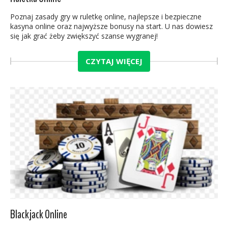
Poznaj zasady gry w ruletkę online, najlepsze i bezpieczne
kasyna online oraz najwyższe bonusy na start. U nas dowiesz
się jak grać żeby zwiększyć szanse wygranej!
CZYTAJ WIĘCEJ
Blackjack Online