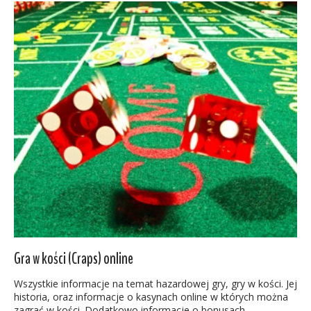
Gra w kości (Craps) online
Wszystkie informacje na temat hazardowej gry, gry w kości. Jej
historia, oraz informacje o kasynach online w których można
zagrać w kości. Dodatkowo informacje o bonusach