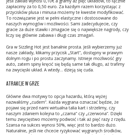
jeśli zakład wynosi 0,10€ a gramy aż pięć układów, to łącznie
zapłacimy za to 0,50 euro. Za każdym razem korzystając z
przycisków plusa i minusa możemy te kwestie modyfikować.
To rozwiązanie jest w pełni elastyczne i dostosowane do
naszych wymogów i możliwości. Sami zadecydujecie, czy
gracie za duże stawki i zmagacie się o największe nagrody, czy
liczy się głównie zabawa i długi czas zmagań.
Gra w Sizzling Hot jest banalnie prosta. Jeśli wybierzemy już
nasze zakłady, klikamy przycisk „Start”, dostępny w prawym
dolnym rogu i po prostu zaczynamy. Istnieje możliwość gry
auto, zatem spiny kręcić się będą same tak długo, aż trafimy
na zwycięski układ. A wtedy… dzieją się cuda.
ATRAKCJE W GRZE
Główne dwa motywy to opcja hazardu, którą wyżej
nazwaliśmy „cudem”. Każda wygrana oznaczać będzie, że
pojawi się przed nami wirtualna talia kart i strzelimy, czy
naszym zdaniem kolejna to „czarna” czy „czerwona”. Dzięki
temu zwycięstwo możemy podwoić i tak aż pięć razy z rzędu.
Szansa na sukces wynosi 50%, więc jest to bardzo dużo.
Naturalnie, jeśli nie chcecie ryzykować wygranych środków,