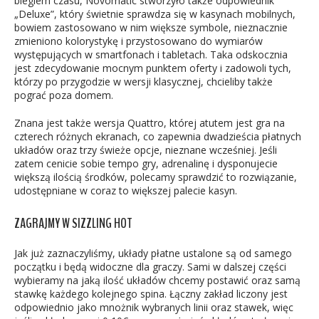
biegiem czasu, Novomatic stworzyło także odpowiednik
„Deluxe”, który świetnie sprawdza się w kasynach mobilnych,
bowiem zastosowano w nim większe symbole, nieznacznie
zmieniono kolorystykę i przystosowano do wymiarów
występujących w smartfonach i tabletach. Taka odskocznia
jest zdecydowanie mocnym punktem oferty i zadowoli tych,
którzy po przygodzie w wersji klasycznej, chcieliby także
pograć poza domem.
Znana jest także wersja Quattro, której atutem jest gra na
czterech różnych ekranach, co zapewnia dwadzieścia płatnych
układów oraz trzy świeże opcje, nieznane wcześniej. Jeśli
zatem cenicie sobie tempo gry, adrenalinę i dysponujecie
większą ilością środków, polecamy sprawdzić to rozwiązanie,
udostępniane w coraz to większej palecie kasyn.
ZAGRAJMY W SIZZLING HOT
Jak już zaznaczyliśmy, układy płatne ustalone są od samego
początku i będą widoczne dla graczy. Sami w dalszej części
wybieramy na jaką ilość układów chcemy postawić oraz samą
stawkę każdego kolejnego spina. Łączny zakład liczony jest
odpowiednio jako mnożnik wybranych linii oraz stawek, więc