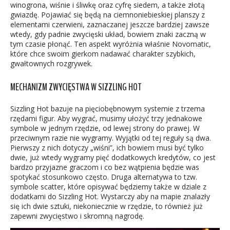
winogrona, wiśnie i śliwkę oraz cyfrę siedem, a także złotą
gwiazdę. Pojawiać się będą na ciemnoniebieskiej planszy z
elementami czerwieni, zaznaczanej jeszcze bardziej zawsze
wtedy, gdy padnie zwycięski układ, bowiem znaki zaczną w
tym czasie płonąć. Ten aspekt wyróżnia właśnie Novomatic,
które chce swoim gierkom nadawać charakter szybkich,
gwałtownych rozgrywek.
MECHANIZM ZWYCIĘSTWA W SIZZLING HOT
Sizzling Hot bazuje na pięciobębnowym systemie z trzema
rzędami figur. Aby wygrać, musimy ułożyć trzy jednakowe
symbole w jednym rzędzie, od lewej strony do prawej. W
przeciwnym razie nie wygramy. Wyjątki od tej reguły są dwa.
Pierwszy z nich dotyczy „wiśni”, ich bowiem musi być tylko
dwie, już wtedy wygramy pięć dodatkowych kredytów, co jest
bardzo przyjazne graczom i co bez wątpienia będzie was
spotykać stosunkowo często. Druga alternatywa to tzw.
symbole scatter, które opisywać będziemy także w dziale z
dodatkami do Sizzling Hot. Wystarczy aby na mapie znalazły
się ich dwie sztuki, niekoniecznie w rzędzie, to również już
zapewni zwycięstwo i skromną nagrodę.