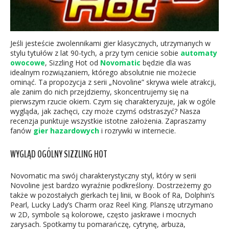
Jeśli jesteście zwolennikami gier klasycznych, utrzymanych w
stylu tytułów z lat 90-tych, a przy tym cenicie sobie
automaty
owocowe
, Sizzling Hot od
Novomatic
będzie dla was
idealnym rozwiązaniem, którego absolutnie nie możecie
ominąć. Ta propozycja z serii „Novoline” skrywa wiele atrakcji,
ale zanim do nich przejdziemy, skoncentrujemy się na
pierwszym rzucie okiem. Czym się charakteryzuje, jak w ogóle
wygląda, jak zachęci, czy może czymś odstraszyć? Nasza
recenzja punktuje wszystkie istotne założenia. Zapraszamy
fanów
gier hazardowych
i rozrywki w internecie.
WYGLĄD OGÓLNY SIZZLING HOT
Novomatic ma swój charakterystyczny styl, który w serii
Novoline jest bardzo wyraźnie podkreślony. Dostrzeżemy go
także w pozostałych gierkach tej linii, w Book of Ra, Dolphin’s
Pearl, Lucky Lady’s Charm oraz Reel King. Planszę utrzymano
w 2D, symbole są kolorowe, często jaskrawe i mocnych
zarysach. Spotkamy tu pomarańczę, cytrynę, arbuza,