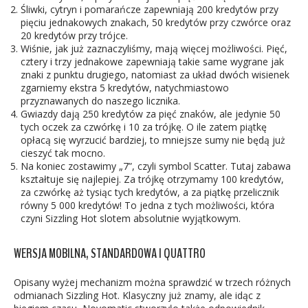
Śliwki, cytryn i pomarańcze zapewniają 200 kredytów przy
pięciu jednakowych znakach, 50 kredytów przy czwórce oraz
20 kredytów przy trójce.
Wiśnie, jak już zaznaczyliśmy, mają więcej możliwości. Pięć,
cztery i trzy jednakowe zapewniają takie same wygrane jak
znaki z punktu drugiego, natomiast za układ dwóch wisienek
zgarniemy ekstra 5 kredytów, natychmiastowo
przyznawanych do naszego licznika.
Gwiazdy dają 250 kredytów za pięć znaków, ale jedynie 50
tych oczek za czwórkę i 10 za trójkę. O ile zatem piątkę
opłacą się wyrzucić bardziej, to mniejsze sumy nie będą już
cieszyć tak mocno.
Na koniec zostawimy „7”, czyli symbol Scatter. Tutaj zabawa
kształtuje się najlepiej. Za trójkę otrzymamy 100 kredytów,
za czwórkę aż tysiąc tych kredytów, a za piątkę przelicznik
równy 5 000 kredytów! To jedna z tych możliwości, która
czyni Sizzling Hot slotem absolutnie wyjątkowym.
WERSJA MOBILNA, STANDARDOWA I QUATTRO
Opisany wyżej mechanizm można sprawdzić w trzech różnych
odmianach Sizzling Hot. Klasyczny już znamy, ale idąc z