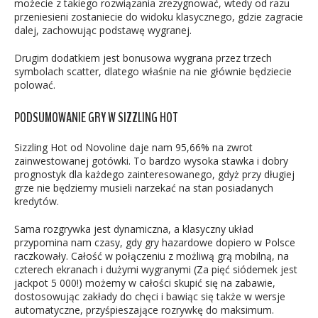
możecie z takiego rozwiązania zrezygnować, wtedy od razu
przeniesieni zostaniecie do widoku klasycznego, gdzie zagracie
dalej, zachowując podstawę wygranej.
Drugim dodatkiem jest bonusowa wygrana przez trzech
symbolach scatter, dlatego właśnie na nie głównie będziecie
polować.
PODSUMOWANIE GRY W SIZZLING HOT
Sizzling Hot od Novoline daje nam 95,66% na zwrot
zainwestowanej gotówki. To bardzo wysoka stawka i dobry
prognostyk dla każdego zainteresowanego, gdyż przy długiej
grze nie będziemy musieli narzekać na stan posiadanych
kredytów.
Sama rozgrywka jest dynamiczna, a klasyczny układ
przypomina nam czasy, gdy gry hazardowe dopiero w Polsce
raczkowały. Całość w połączeniu z możliwą grą mobilną, na
czterech ekranach i dużymi wygranymi (Za pięć siódemek jest
jackpot 5 000!) możemy w całości skupić się na zabawie,
dostosowując zakłady do chęci i bawiąc się także w wersje
automatyczne, przyśpieszające rozrywkę do maksimum.