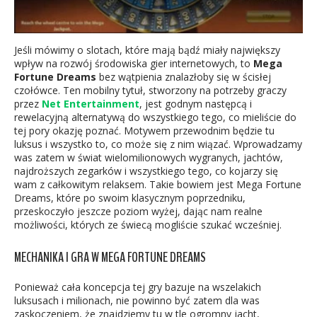
Jeśli mówimy o slotach, które mają bądź miały największy
wpływ na rozwój środowiska gier internetowych, to
Mega
Fortune Dreams
bez wątpienia znalazłoby się w ścisłej
czołówce. Ten mobilny tytuł, stworzony na potrzeby graczy
przez
Net Entertainment
, jest godnym następcą i
rewelacyjną alternatywą do wszystkiego tego, co mieliście do
tej pory okazję poznać. Motywem przewodnim będzie tu
luksus i wszystko to, co może się z nim wiązać. Wprowadzamy
was zatem w świat wielomilionowych wygranych, jachtów,
najdroższych zegarków i wszystkiego tego, co kojarzy się
wam z całkowitym relaksem. Takie bowiem jest Mega Fortune
Dreams, które po swoim klasycznym poprzedniku,
przeskoczyło jeszcze poziom wyżej, dając nam realne
możliwości, których ze świecą mogliście szukać wcześniej.
MECHANIKA I GRA W MEGA FORTUNE DREAMS
Ponieważ cała koncepcja tej gry bazuje na wszelakich
luksusach i milionach, nie powinno być zatem dla was
zaskoczeniem, że znajdziemy tu w tle ogromny jacht,