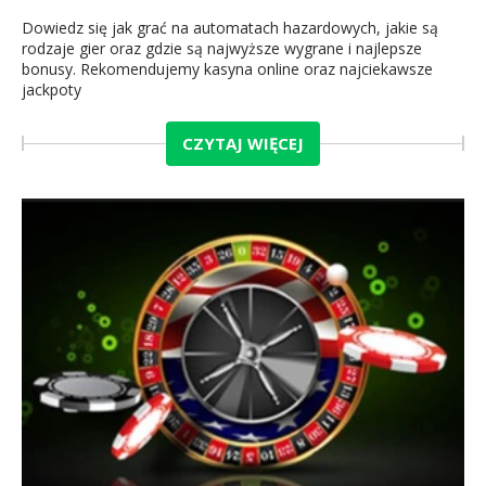
Dowiedz się jak grać na automatach hazardowych, jakie są
rodzaje gier oraz gdzie są najwyższe wygrane i najlepsze
bonusy. Rekomendujemy kasyna online oraz najciekawsze
jackpoty
CZYTAJ WIĘCEJ