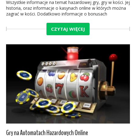
Wszystkie informacje na temat hazardowej gry, gry w kości. Jej
historia, oraz informacje o kasynach online w których można
zagrać w kości. Dodatkowo informacje o bonusach
CZYTAJ WIĘCEJ
Gry na Automatach Hazardowych Online