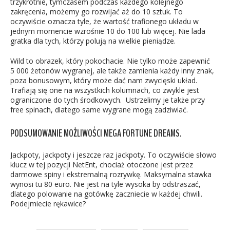
trzykrotnie, tymczasem podczas każdego kolejnego
zakręcenia, możemy go rozwijać aż do 10 sztuk. To
oczywiście oznacza tyle, że wartość trafionego układu w
jednym momencie wzrośnie 10 do 100 lub więcej. Nie lada
gratka dla tych, którzy polują na wielkie pieniądze.
Wild to obrazek, który pokochacie. Nie tylko może zapewnić
5 000 żetonów wygranej, ale także zamienia każdy inny znak,
poza bonusowym, który może dać nam zwycięski układ.
Trafiają się one na wszystkich kolumnach, co zwykle jest
ograniczone do tych środkowych. Ustrzelimy je także przy
free spinach, dlatego same wygrane mogą zadziwiać.
PODSUMOWANIE MOŻLIWOŚCI MEGA FORTUNE DREAMS.
Jackpoty, jackpoty i jeszcze raz jackpoty. To oczywiście słowo
klucz w tej pozycji NetEnt, chociaż otoczone jest przez
darmowe spiny i ekstremalną rozrywkę. Maksymalna stawka
wynosi tu 80 euro. Nie jest na tyle wysoka by odstraszać,
dlatego polowanie na gotówkę zaczniecie w każdej chwili.
Podejmiecie rękawice?