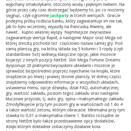
wypchany smakołykami, otoczony wodą i pięknym niebem. Na
górze przez cały czas dostrzegać będziemy to, po co możemy
sięgnąć, czyli ogromne
jackpoty
w trzech wersjach. Gracze
podejmą próbą rozbicia banku, który zagwarantuje im nie tak,
jak to było wcześniej, wyjazdy na francuską Riwierę, ale
nawet… kupno własnej wyspy. Najmniejsze zwycięstwa
zagwarantuje wersja Rapid, a następnie Major oraz Mega od
której zresztą pochodzi też częściowo nazwa samej gry. Pod
samą planszą gry, na którą składa się 5 kolumn i 3 rzędy (czyli
standardowe 5x3) widnieją klasyczne opcje, jakie możecie
kojarzyć z innych pozycji NetEnt. Slot Mega Fortune Dreams
dysponuje 20 płatnymi/zwycięskimi układami i możecie je
sprawdzić bezpośrednio poprzez najechanie na kropki, które
znajdziecie po lewej i prawej stronie planszy. W dolnej części
znajdziemy odpowiednio informacje o wszystkich układach,
ustawienia menu, opcje dźwięku, dział FAQ, automatycznej
gry, wartość zakładu, poziom tegoż zakładu oraz następnie
kluczowe przyciski, tj. auto gry, spina i maksymalnego zakładu.
Zmodyfikujecie przy tym poziom gry w wartościach od 1 do 4
a także wartość żetonu, którym obracacie. Minimalna przy tym
stawka to 0,01 a maksymalna równe 1. Bardzo rozsądne ze
strony NetEnt było także przedstawienie opcji ‘dodatków’,
dzięki którym dokładnie zobaczymy działanie koła