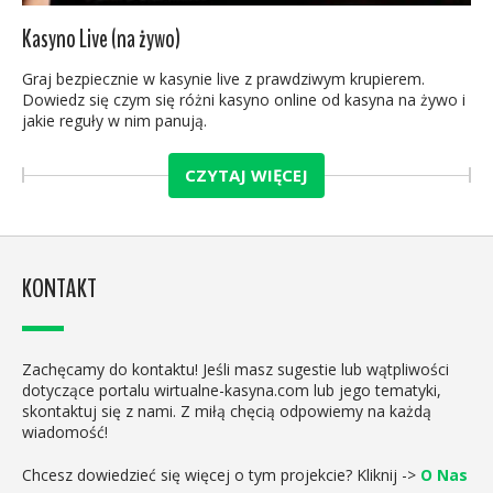
Kasyno Live (na żywo)
Graj bezpiecznie w kasynie live z prawdziwym krupierem.
Dowiedz się czym się różni kasyno online od kasyna na żywo i
jakie reguły w nim panują.
CZYTAJ WIĘCEJ
KONTAKT
Zachęcamy do kontaktu! Jeśli masz sugestie lub wątpliwości
dotyczące portalu wirtualne-kasyna.com lub jego tematyki,
skontaktuj się z nami. Z miłą chęcią odpowiemy na każdą
wiadomość!
Chcesz dowiedzieć się więcej o tym projekcie? Kliknij ->
O Nas