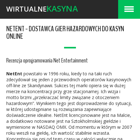
KASYNA
WIRTUALNE
NETENT - DOSTAWCA GIER HAZARDOWYCH DO KASYN
ONLINE
Recenzja oprogramowania Net Entertainment
NetEnt
powstało w 1996 roku, kiedy to na taki ruch
zdecydował się jeden z przewodnich operatorów kasynowych
off-line ze Skandynawii. Sukces tej marki opiera się w dużej
mierze na koncentracji przy grze stacjonarnej. Ich wizja i
motto brzmi „przekraczać limity związane z otoczeniem
hazardowym”. Wynikiem tego jest doprowadzenie do sytuacji,
w której udostępniane są rozwiązania zapewniające
doświadczenie idealne. NetEnt licencjonowane jest na Malcie,
a dodatkowo notowane jest na Sztokholmskiej giełdzie i
wymienione w NASDAQ OMX. Od momentu w którym w 2007
roku weszli na giełdę, ich wartość stabilnie wzrasta.
Koncentrują się oni od tego czasu w całości wyłącznie na