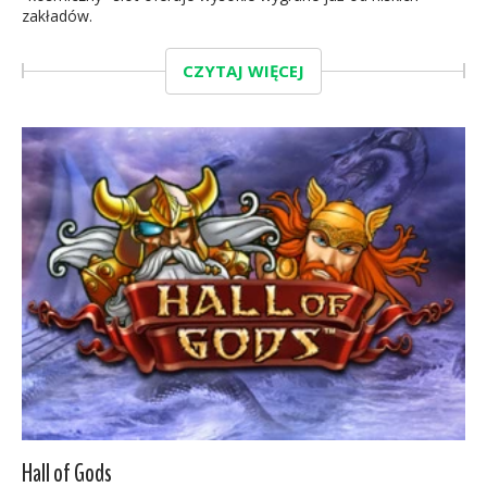
zakładów.
CZYTAJ WIĘCEJ
Hall of Gods