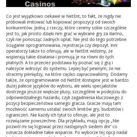
Co jest wyjątkowo ciekawe w NetEnt, to fakt, że nigdy nie
próbowali imitować lub kopiować propozycji od swoich
konkurentów. Jedną z rzeczy, które cenimy sobie szczególnie
jest to, jak prosto dzięki nim grać w wybrane gry za darmo,
czyli nie ponosząc żadnych opłat. Nie jest do tego potrzebne
ściąganie oprogramowania, rejestracja czy depozyt. Inni
operatorzy także to oferują, ale w NetEnt widzimy, że
wspierają takie działania i promują je na równi do tych
płatnych. A to przecież podstawa by poznać się z grą i
należycie wdrożyć do systemu. Lepiej być pewnym, że nie
stracimy pieniędzy, na które ciężko zapracowaliśmy. Dodamy
także, że oprogramowanie od NetEnt dostępne jest w bardzo
dużej palecie języków do wyboru, ale wielu specjalistów
dostrzega jeszcze większe plusy, szczególnie w podejściu do
odpowiedzialnego hazardu, czyli zagadnienia kluczowego z
pozycji bezpieczeństwa samego gracza. Gracze mają tam
możliwość samemu ustalać swoich limitów gry, budżetów i
ograniczeń. Nie każdy ich tytuł to oferuje, ale jest to
rozwiązanie powszechne. Dla przykładu, mają opcję „Nie
pozwól mi się logować przez następnych siedem dni” co
oznacza dokładnie takie wsparcie. Po wyborze tej opcji nadal