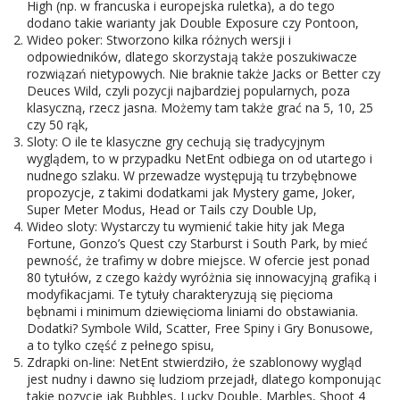
High (np. w francuska i europejska ruletka), a do tego
dodano takie warianty jak Double Exposure czy Pontoon,
Wideo poker: Stworzono kilka różnych wersji i
odpowiedników, dlatego skorzystają także poszukiwacze
rozwiązań nietypowych. Nie braknie także Jacks or Better czy
Deuces Wild, czyli pozycji najbardziej popularnych, poza
klasyczną, rzecz jasna. Możemy tam także grać na 5, 10, 25
czy 50 rąk,
Sloty: O ile te klasyczne gry cechują się tradycyjnym
wyglądem, to w przypadku NetEnt odbiega on od utartego i
nudnego szlaku. W przewadze występują tu trzybębnowe
propozycje, z takimi dodatkami jak Mystery game, Joker,
Super Meter Modus, Head or Tails czy Double Up,
Wideo sloty: Wystarczy tu wymienić takie hity jak Mega
Fortune, Gonzo’s Quest czy Starburst i South Park, by mieć
pewność, że trafimy w dobre miejsce. W ofercie jest ponad
80 tytułów, z czego każdy wyróżnia się innowacyjną grafiką i
modyfikacjami. Te tytuły charakteryzują się pięcioma
bębnami i minimum dziewięcioma liniami do obstawiania.
Dodatki? Symbole Wild, Scatter, Free Spiny i Gry Bonusowe,
a to tylko część z pełnego spisu,
Zdrapki on-line: NetEnt stwierdziło, że szablonowy wygląd
jest nudny i dawno się ludziom przejadł, dlatego komponując
takie pozycje jak Bubbles, Lucky Double, Marbles, Shoot 4