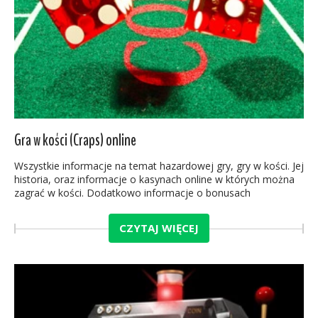
Gra w kości (Craps) online
Wszystkie informacje na temat hazardowej gry, gry w kości. Jej
historia, oraz informacje o kasynach online w których można
zagrać w kości. Dodatkowo informacje o bonusach
CZYTAJ WIĘCEJ