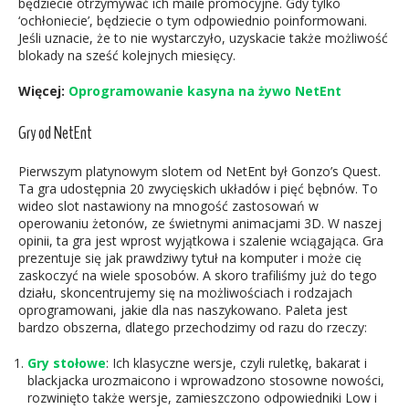
będziecie otrzymywać ich maile promocyjne. Gdy tylko
‘ochłoniecie’, będziecie o tym odpowiednio poinformowani.
Jeśli uznacie, że to nie wystarczyło, uzyskacie także możliwość
blokady na sześć kolejnych miesięcy.
Więcej:
Oprogramowanie kasyna na żywo NetEnt
Gry od NetEnt
Pierwszym platynowym slotem od NetEnt był Gonzo’s Quest.
Ta gra udostępnia 20 zwycięskich układów i pięć bębnów. To
wideo slot nastawiony na mnogość zastosowań w
operowaniu żetonów, ze świetnymi animacjami 3D. W naszej
opinii, ta gra jest wprost wyjątkowa i szalenie wciągająca. Gra
prezentuje się jak prawdziwy tytuł na komputer i może cię
zaskoczyć na wiele sposobów. A skoro trafiliśmy już do tego
działu, skoncentrujemy się na możliwościach i rodzajach
oprogramowani, jakie dla nas naszykowano. Paleta jest
bardzo obszerna, dlatego przechodzimy od razu do rzeczy:
Gry stołowe
: Ich klasyczne wersje, czyli ruletkę, bakarat i
blackjacka urozmaicono i wprowadzono stosowne nowości,
rozwinięto także wersje, zamieszczono odpowiedniki Low i